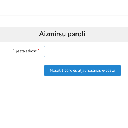
Aizmirsu paroli
E-pasta adrese
Nosūtīt paroles atjaunošanas e-pastu