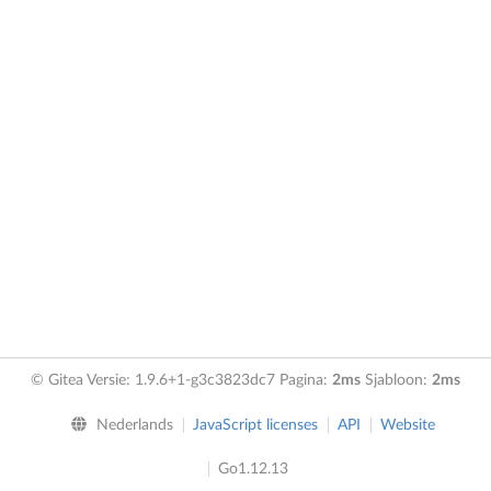
© Gitea Versie: 1.9.6+1-g3c3823dc7 Pagina:
2ms
Sjabloon:
2ms
Nederlands
JavaScript licenses
API
Website
Go1.12.13