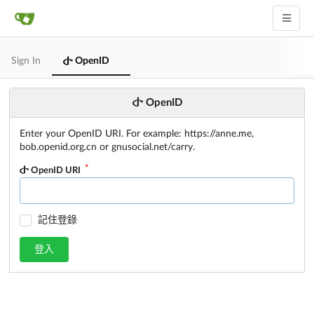
Sign In
OpenID
OpenID
Enter your OpenID URI. For example: https://anne.me,
bob.openid.org.cn or gnusocial.net/carry.
OpenID URI
記住登錄
登入