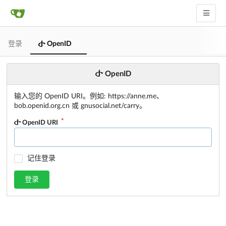
登录
OpenID
OpenID
输入您的 OpenID URI。例如: https://anne.me、
bob.openid.org.cn 或 gnusocial.net/carry。
OpenID URI
记住登录
登录